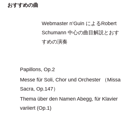
おすすめの曲
Webmaster n’Guin によるRobert
Schumann 中心の曲目解説とおす
すめの演奏
Papillons, Op.2
Messe für Soli, Chor und Orchester （Missa
Sacra, Op.147）
Thema über den Namen Abegg, für Klavier
variiert (Op.1)