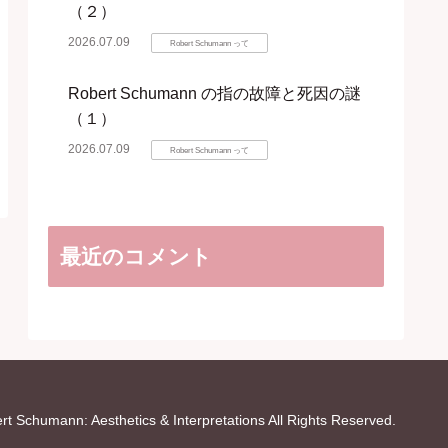
（２）
2026.07.09
Robert Schumann って
Robert Schumann の指の故障と死因の謎
（１）
2026.07.09
Robert Schumann って
最近のコメント
t Schumann: Aesthetics & Interpretations All Rights Reserved.