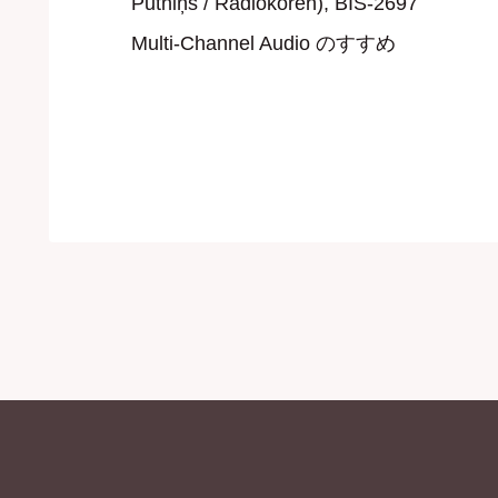
Putniņš / Radiokören), BIS-2697
Multi-Channel Audio のすすめ